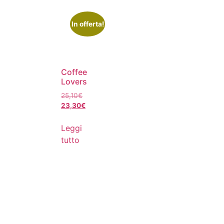
In offerta!
Coffee
Lovers
25,10
€
23,30
€
Leggi
tutto