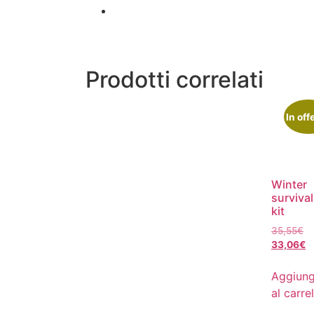
Prodotti correlati
In off
Winter
survival
kit
35,55
€
33,06
€
Aggiung
al carre