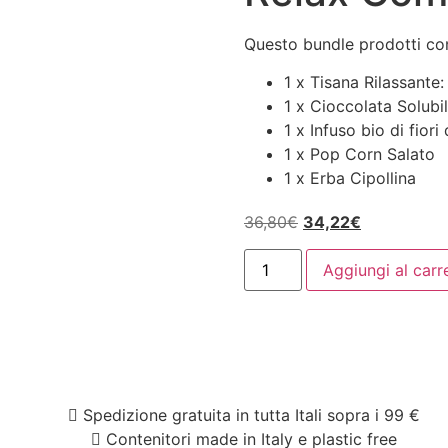
Questo bundle prodotti con
1 x Tisana Rilassant
1 x Cioccolata Solubi
1 x Infuso bio di fiori
1 x Pop Corn Salato
1 x Erba Cipollina
36,80
€
34,22
€
Aggiungi al carr
Spedizione gratuita in tutta Itali sopra i 99 €
Contenitori made in Italy e plastic free