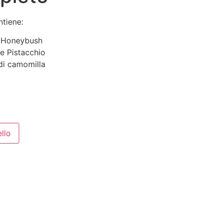
tiene:
e: Honeybush
le Pistacchio
 di camomilla
ello