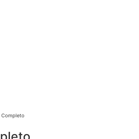
x Completo
pleto