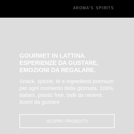
AROMA’S SPIRITS
GOURMET IN LATTINA.
ESPERIENZE DA GUSTARE,
EMOZIONI DA REGALARE.
Snack, spezie, tè e ingredienti premium
per ogni momento della giornata. 100%
italiani, plastic free, belli da vedere,
buoni da gustare
SCOPRI I PRODOTTI