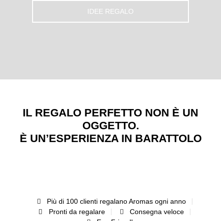
IDEE REGALO
IL REGALO PERFETTO NON È UN
OGGETTO.
È UN’ESPERIENZA IN BARATTOLO
PER GLI
AMANTI
REGALI DI
SORPRESE
DEL
COFANET
COMPLEANNO
PER AMICI
GUSTO
DEGUSTAZI
Più di 100 clienti regalano Aromas ogni anno
Pronti da regalare
Consegna veloce