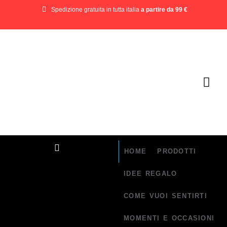
Spedizione gratuita in tutta italia
a partire da 99 €
HOME
PRODOTTI
IDEE REGALO
COME VUOI SENTIRTI
MOMENTI E OCCASIONI