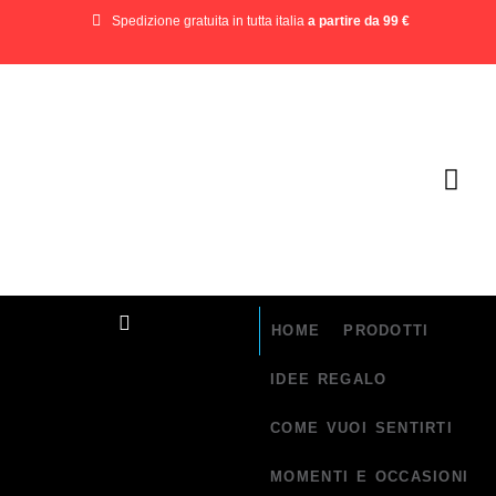
Spedizione gratuita in tutta italia
a partire da 99 €
HOME
PRODOTTI
IDEE REGALO
COME VUOI SENTIRTI
MOMENTI E OCCASIONI