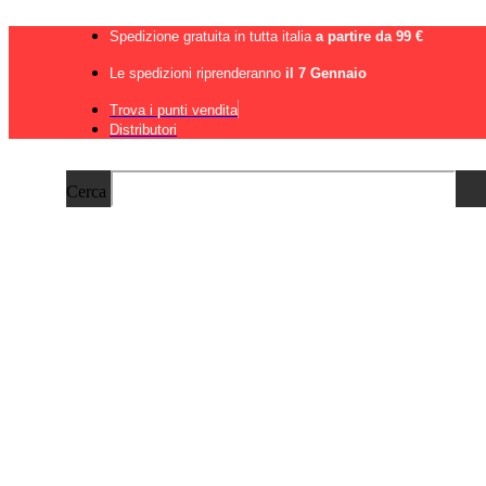
Vai
al
Spedizione gratuita in tutta italia
a partire da 99 €
contenuto
Le spedizioni riprenderanno
il 7 Gennaio
Trova i punti vendita
Distributori
Cerca