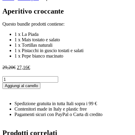
Aperitivo croccante
Questo bundle prodotti contiene:
1 x La Piada
1 x Mais tostato e salato
1 x Tortillas naturali
1 x Pistacchi in guscio tostati e salati
1 x Pepe bianco macinato
Il
Il
29,20
€
27,16
€
prezzo
prezzo
originale
attuale
Aperitivo
era:
è:
croccante
Aggiungi al carrello
29,20€.
27,16€.
quantità
Spedizione gratuita in tutta Itali sopra i 99 €
Contenitori made in Italy e plastic free
Pagamenti sicuri con PayPal o Carta di credito
Prodotti correlati