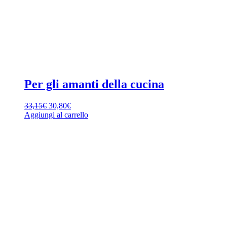
Per gli amanti della cucina
Il
Il
33,15
€
30,80
€
prezzo
prezzo
Aggiungi al carrello
originale
attuale
era:
è:
33,15€.
30,80€.