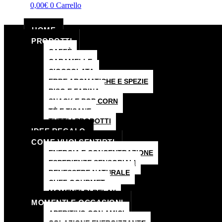
0,00
€
0
Carrello
HOME
PRODOTTI
CAFFÈ
CARAMELLE
CIOCCOLATA
ERBE AROMATICHE E SPEZIE
RISO E FARINA
SNACK E POP CORN
TÈ E TISANE
TUTTI I PRODOTTI
IDEE REGALO
COME VUOI SENTIRTI
ENERGIA E CONCENTRAZIONE
ESPERIENZE SENSORIALI
BENESSERE NATURALE
CHEF GOURMET
MOMENTI DI RELAX
MOMENTI E OCCASIONI
APERITIVO CON AMICI