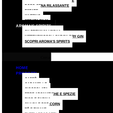
COLAZIONE ENERGIZZANTE
DOPO CENA RILASSANTE
ESTATE
INVERNO
SERATA FILM
AROMA’S SPIRITS
SK PREMIUM VODKA
METEMPSICOSI LONDON DRY GIN
SCOPRI AROMA’S SPIRITS
Hamburger Toggle Menu
Cerca
HOME
PRODOTTI
CAFFÈ
CARAMELLE
CIOCCOLATA
ERBE AROMATICHE E SPEZIE
RISO E FARINA
SNACK E POP CORN
TÈ E TISANE