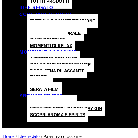
TUTTI I PRODOTTI
IDEE REGALO
COME VUOI SENTIRTI
ENERGIA E CONCENTRAZIONE
ESPERIENZE SENSORIALI
BENESSERE NATURALE
CHEF GOURMET
MOMENTI DI RELAX
MOMENTI E OCCASIONI
APERITIVO CON AMICI
COLAZIONE ENERGIZZANTE
DOPO CENA RILASSANTE
ESTATE
INVERNO
SERATA FILM
AROMA’S SPIRITS
SK PREMIUM VODKA
METEMPSICOSI LONDON DRY GIN
SCOPRI AROMA’S SPIRITS
Hamburger Toggle Menu
Home
/
Idee regalo
/ Aperitivo croccante