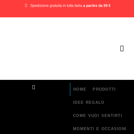
Spedizione gratuita in tutta italia
a partire da 99 €
HOME
PRODOTTI
IDEE REGALO
COME VUOI SENTIRTI
MOMENTI E OCCASIONI