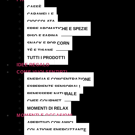
CAFFÈ
CARAMELLE
CIOCCOLATA
ERBE AROMATICHE E SPEZIE
RISO E FARINA
SNACK E POP CORN
TÈ E TISANE
TUTTI I PRODOTTI
IDEE REGALO
COME VUOI SENTIRTI
ENERGIA E CONCENTRAZIONE
ESPERIENZE SENSORIALI
BENESSERE NATURALE
CHEF GOURMET
MOMENTI DI RELAX
MOMENTI E OCCASIONI
APERITIVO CON AMICI
COLAZIONE ENERGIZZANTE