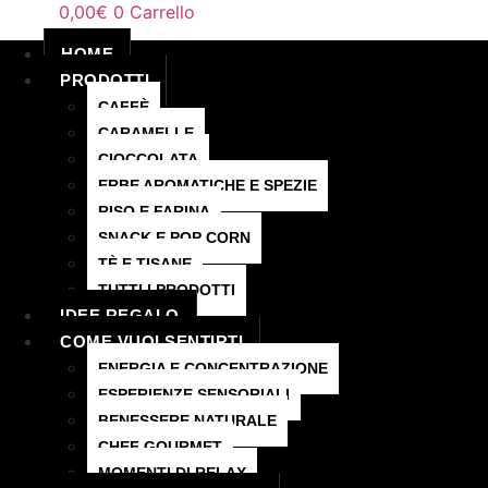
0,00
€
0
Carrello
HOME
PRODOTTI
CAFFÈ
CARAMELLE
CIOCCOLATA
ERBE AROMATICHE E SPEZIE
RISO E FARINA
SNACK E POP CORN
TÈ E TISANE
TUTTI I PRODOTTI
IDEE REGALO
COME VUOI SENTIRTI
ENERGIA E CONCENTRAZIONE
ESPERIENZE SENSORIALI
BENESSERE NATURALE
CHEF GOURMET
MOMENTI DI RELAX