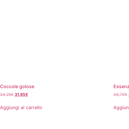
Coccole golose
Essenzi
Il
Il
34,25
€
31,85
€
34,70
€
prezzo
prezzo
originale
attuale
Aggiungi al carrello
Aggiung
era:
è:
34,25€.
31,85€.