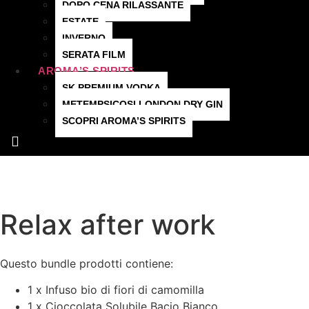
DOPO CENA RILASSANTE
ESTATE
INVERNO
SERATA FILM
AROMA’S SPIRITS
SK PREMIUM VODKA
METEMPSICOSI LONDON DRY GIN
SCOPRI AROMA’S SPIRITS
Hamburger Toggle Menu
Relax after work
Questo bundle prodotti contiene:
1 x Infuso bio di fiori di camomilla
1 x Cioccolata Solubile Bacio Bianco