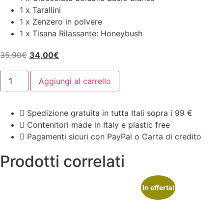
1 x Tarallini
1 x Zenzero in polvere
1 x Tisana Rilassante: Honeybush
Il
Il
35,90
€
34,00
€
prezzo
prezzo
Relax
originale
attuale
Aggiungi al carrello
after
work
era:
è:
quantità
35,90€.
34,00€.
Spedizione gratuita in tutta Itali sopra i 99 €
Contenitori made in Italy e plastic free
Pagamenti sicuri con PayPal o Carta di credito
Prodotti correlati
In offerta!