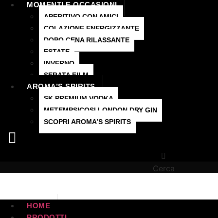
MOMENTI E OCCASIONI
APERITIVO CON AMICI
COLAZIONE ENERGIZZANTE
DOPO CENA RILASSANTE
ESTATE
INVERNO
SERATA FILM
AROMA’S SPIRITS
SK PREMIUM VODKA
METEMPSICOSI LONDON DRY GIN
SCOPRI AROMA’S SPIRITS
Hamburger Toggle Menu
Cerca
HOME
PRODOTTI