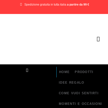
Spedizione gratuita in tutta italia
a partire da 99 €
HOME
PRODOTTI
IDEE REGALO
COME VUOI SENTIRTI
MOMENTI E OCCASIONI