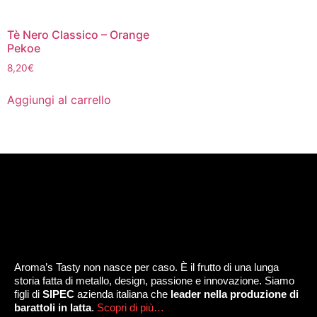
Tè Nero Classico – Orange
Pekoe
8,20
€
Aggiungi al carrello
Aroma’s Tasty non nasce per caso. È il frutto di una lunga
storia fatta di metallo, design, passione e innovazione. Siamo
figli di
SIPEC
azienda italiana che
leader nella produzione di
barattoli in latta
.
Scopri di più…