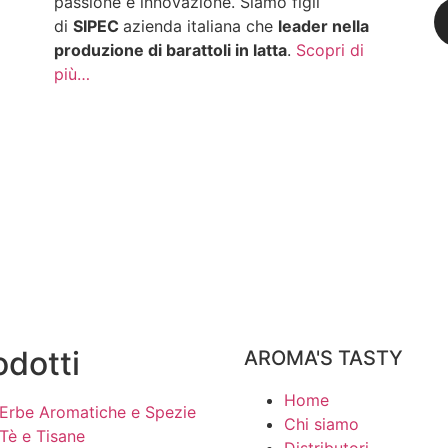
passione e innovazione. Siamo figli
di
SIPEC
azienda italiana che
leader nella
produzione di barattoli in latta
.
Scopri di
più…
odotti
AROMA'S TASTY
Home
Erbe Aromatiche e Spezie
Chi siamo
Tè e Tisane