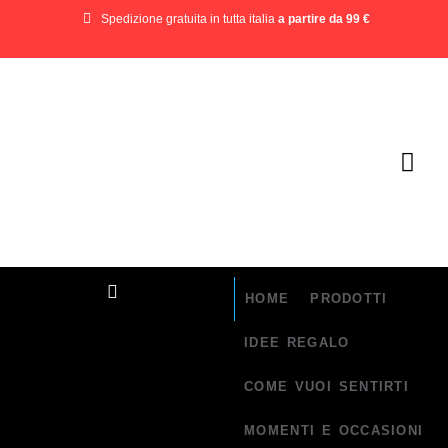
Spedizione gratuita in tutta italia
a partire da 99 €
HOME
PRODOTTI
IDEE REGALO
COME VUOI SENTIRTI
MOMENTI E OCCASIONI