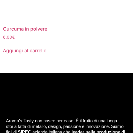
Curcuma in polvere
6,00
€
Aggiungi al carrello
Aroma’s Tasty non nasce per caso. È il frutto di una lunga
storia fatta di metallo, design, passione e innovazione. Siamo
figli di
SIPEC
azienda italiana che
leader nella produzione di