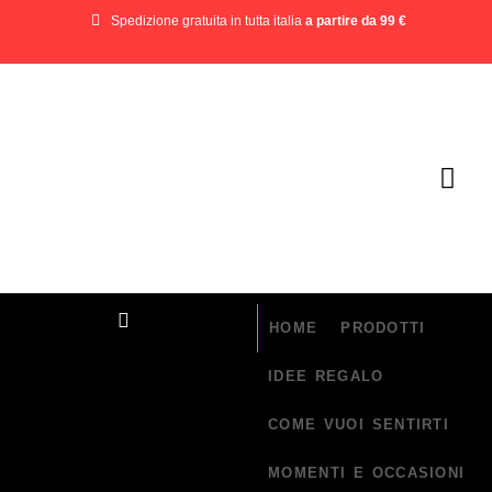
Spedizione gratuita in tutta italia
a partire da 99 €
HOME
PRODOTTI
IDEE REGALO
COME VUOI SENTIRTI
MOMENTI E OCCASIONI