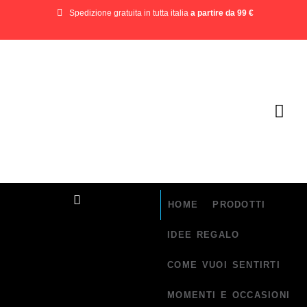
Spedizione gratuita in tutta italia
a partire da 99 €
HOME
PRODOTTI
IDEE REGALO
COME VUOI SENTIRTI
MOMENTI E OCCASIONI