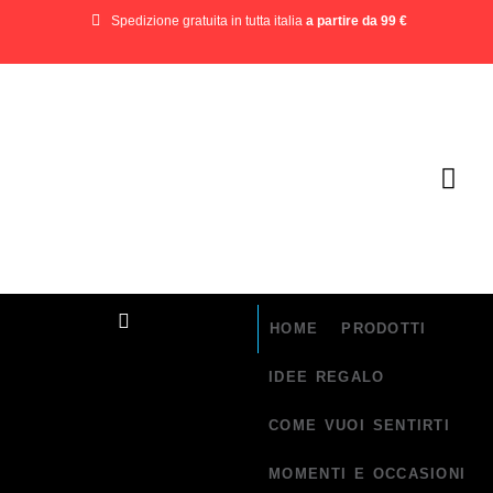
Spedizione gratuita in tutta italia
a partire da 99 €
HOME
PRODOTTI
IDEE REGALO
COME VUOI SENTIRTI
MOMENTI E OCCASIONI