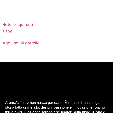
Rotelle liquirizia
5,50
€
Aggiungi al carrello
Aroma’s Tasty non nasce per caso. È il frutto di una lunga
storia fatta di metallo, design, passione e innovazione. Siamo
figli di
SIPEC
azienda italiana che
leader nella produzione di