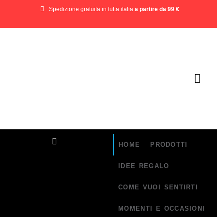
Spedizione gratuita in tutta italia
a partire da 99 €
HOME
PRODOTTI
IDEE REGALO
COME VUOI SENTIRTI
MOMENTI E OCCASIONI