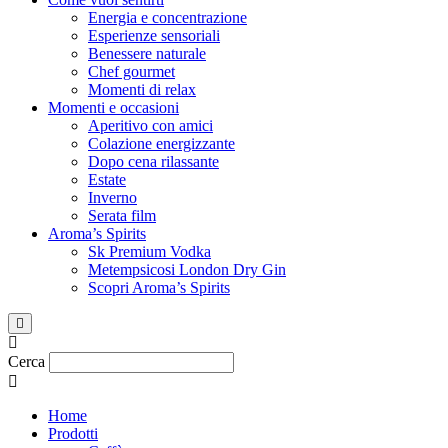
Energia e concentrazione
Esperienze sensoriali
Benessere naturale
Chef gourmet
Momenti di relax
Momenti e occasioni
Aperitivo con amici
Colazione energizzante
Dopo cena rilassante
Estate
Inverno
Serata film
Aroma’s Spirits
Sk Premium Vodka
Metempsicosi London Dry Gin
Scopri Aroma’s Spirits
Hamburger Toggle Menu
Cerca
Home
Prodotti