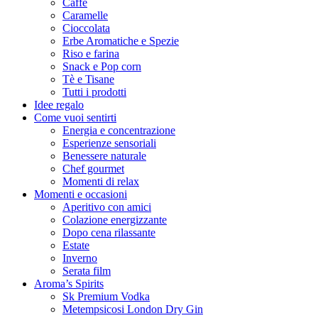
Caffè
Caramelle
Cioccolata
Erbe Aromatiche e Spezie
Riso e farina
Snack e Pop corn
Tè e Tisane
Tutti i prodotti
Idee regalo
Come vuoi sentirti
Energia e concentrazione
Esperienze sensoriali
Benessere naturale
Chef gourmet
Momenti di relax
Momenti e occasioni
Aperitivo con amici
Colazione energizzante
Dopo cena rilassante
Estate
Inverno
Serata film
Aroma’s Spirits
Sk Premium Vodka
Metempsicosi London Dry Gin