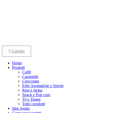
Carrello
Home
Prodotti
Caffè
Caramelle
Cioccolata
Erbe Aromatiche e Spezie
Riso e farina
Snack e Pop corn
Tè e Tisane
Tutti i prodotti
Idee regalo
Come vuoi sentirti