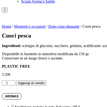
Scopri Aroma’s Spirits
Hamburger Toggle Menu
Home
/
Momenti e occasioni
/
Dopo cena rilassante
/ Cuori pesca
Cuori pesca
Ingredienti:
sciroppo di glucosio, zucchero, gelatina, acidificante: aci
Disponibile in barattolo in atmosfera modificata da 150 gr.
Conservare in un luogo fresco e asciutto.
PLASTIC FREE
5,50
€
Cuori
Aggiungi al carrello
pesca
quantità
AROMAS
Spedizione gratuita in tutta Itali sopra i 99 €