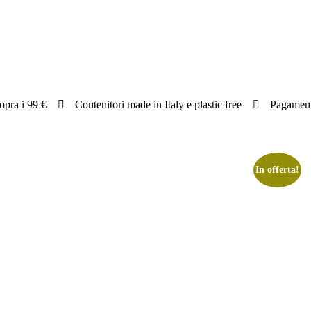
sopra i 99 €
Contenitori made in Italy e plastic free
Pagamenti
In offerta!