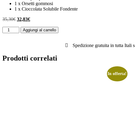
1 x Orsetti gommosi
1 x Cioccolata Solubile Fondente
Il
Il
35,30
€
32,83
€
prezzo
prezzo
Colori
originale
attuale
Aggiungi al carrello
e
era:
è:
profumi
35,30€.
32,83€.
quantità
Spedizione gratuita in tutta Itali 
Prodotti correlati
In offerta!