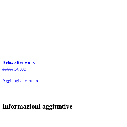
Relax after work
Il
Il
35,90
€
34,00
€
prezzo
prezzo
originale
attuale
Aggiungi al carrello
era:
è:
35,90€.
34,00€.
Informazioni aggiuntive