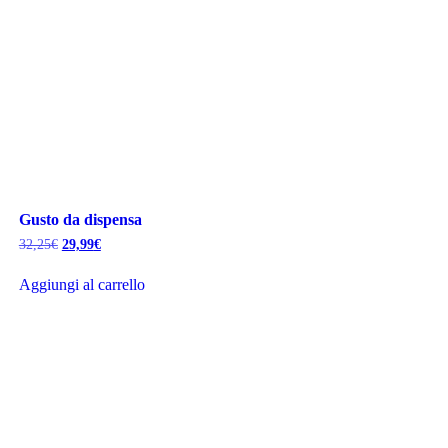
Gusto da dispensa
Il
Il
32,25
€
29,99
€
prezzo
prezzo
originale
attuale
Aggiungi al carrello
era:
è:
32,25€.
29,99€.