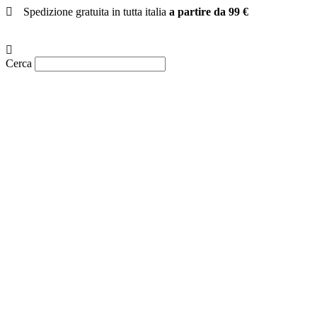
Vai
Spedizione gratuita in tutta italia
a partire da 99 €
al
contenuto
Cerca